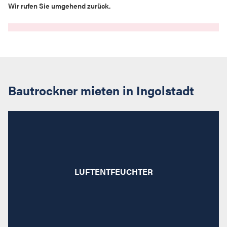
Wir rufen Sie umgehend zurück.
Bautrockner mieten in Ingolstadt
Gesund durchatmen: Eine ideale Luftfeuchtebalance
in Räumen jeder Größenordnung dank
LUFTENTFEUCHTER
Kondenstrockner zur Miete von Strobl.