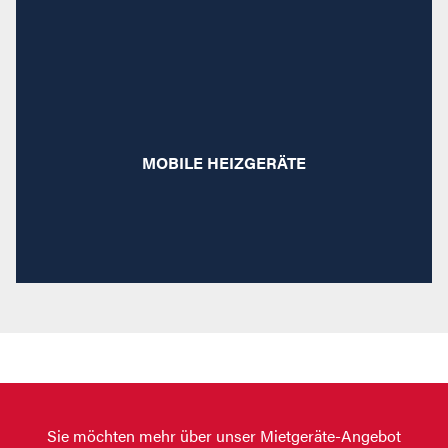
Ein warmes Lüftchen: Ganz gleich, ob Sie für
angenehme Temperaturen in einem Zelt oder einer
MOBILE HEIZGERÄTE
Halle sorgen müssen – unsere Miettechnik heizt
allerorts ein.
Sie möchten mehr über unser Mietgeräte-Angebot