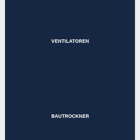
Für staubige Baustellen oder zur Raumbelüftung:
Mit den leistungsstarken Strobl-Mietventilatoren
VENTILATOREN
erzielen Sie allerorts sauberen Luftaustausch.
Raus mit der Feuchtigkeit und schnell rein in den
Neubau! Mit unseren Bautrocknern bekommen Sie
BAUTROCKNER
Ihr Gebäude exakt nach Zeitplan trocken.